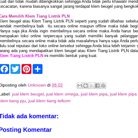
kuat dan tidak mudah dibengkokkan sehingga Anda tidak perlu khawatir me
kecacatan, karena biasanya sangat jarang terdapat klem beugel yang bengko
Cara Memilih Klem Tiang Listrik PLN
Klem beugel atau
Klem Tiang Listrik PLN seperti yang sudah dibahas sebelu
hendak membelinya baik
itu secara online maupun offline maka tidak be
Hanya saja jika Anda ingin membelinya secara online maka Anda harus b
merupakan toko online terpercaya yang sudah memiliki banyak pelanggan
membelinya secara online maka tidak ada masalahnya hanya saja Anda perlu 
dulu soal reputasi dari toko online tersebut sehingga Anda bisa lebih terjami
jarang ada yang mendapatkan klem beugel atau Klem Tiang Listrik PLN da
Klem Tiang Listrik PLN
ini memiliki bentuk yang kuat.
F
T
P
S
a
w
i
h
c
i
n
a
e
t
t
r
Diposting oleh
Unknown
di
08.02
b
t
e
e
o
e
r
Label:
jual klem beugel
,
jual klem omega
,
jual klem pipa
,
jual klem pipa
o
r
e
klem tiang pju
,
jual klem tiang telkom
k
s
t
Tidak ada komentar:
Posting Komentar