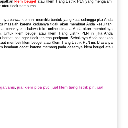
ndapatkan
klem beugel
atau Klem Tiang Listrik PLN yang mengalami
k atau tidak sempurna.
mnya bahwa klem ini memiliki bentuk yang kuat sehingga jika Anda
gitu masalah karena keduanya tidak akan membuat Anda kesulitan.
enar-benar yakin bahwa toko online dimana Anda akan membelinya
. Untuk klem beugel atau Klem Tiang Listrik PLN ini jika Anda
berhati-hati agar tidak terkena penipuan. Sebaiknya Anda pastikan
n saat membeli klem beugel atau Klem Tiang Listrik PLN ini. Biasanya
lam keadaan cacat karena memang pada dasarnya klem beugel atau
 galvanis
,
jual klem pipa pvc
,
jual klem tiang listrik pln
,
jual