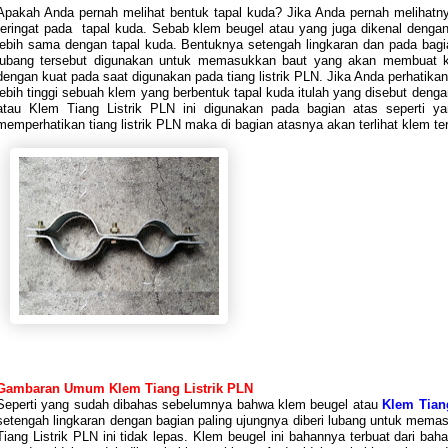
Apakah Anda pernah melihat bentuk tapal kuda? Jika Anda pernah melihatny
teringat pada
tapal kuda. Sebab klem beugel atau yang juga dikenal denga
lebih sama dengan tapal kuda. Bentuknya setengah lingkaran dan pada bagi
lubang tersebut digunakan untuk memasukkan baut yang akan membuat kl
dengan kuat pada saat digunakan pada tiang listrik PLN. Jika Anda perhatika
lebih tinggi sebuah klem yang berbentuk tapal kuda itulah yang disebut deng
atau Klem Tiang Listrik PLN ini digunakan pada bagian atas seperti y
memperhatikan tiang listrik PLN maka di bagian atasnya akan terlihat klem te
Gambaran Umum Klem Tiang Listrik PLN
Seperti yang sudah dibahas sebelumnya bahwa klem beugel atau
Klem Tian
setengah lingkaran dengan bagian paling ujungnya diberi lubang untuk mem
Tiang Listrik PLN ini tidak lepas. Klem beugel ini bahannya terbuat dari ba