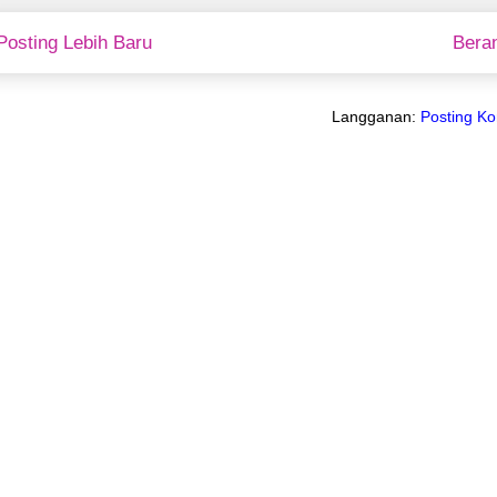
Posting Lebih Baru
Bera
Langganan:
Posting K