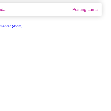
nda
Posting Lama
omentar (Atom)