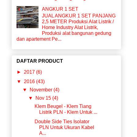
ANGKUR 1 SET
JUAL ANGKUR 1 SET PANJANG
2,5 METER Produksi Alat Listrik /
Home Industry Alat Listrik,
Produksi alat bangunan gedung
dan apartement Pe...
DAFTAR PRODUCT
►
2017
(6)
▼
2016
(43)
▼
November
(4)
▼
Nov 15
(4)
Klem Beugel - Klem Tiang
Listrik PLN - Klem Untuk ...
Double Side Ties Isolator
PLN Untuk Ukuran Kabel
A...