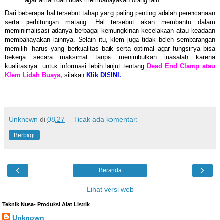
agar aman dan tidak membahayakan orang lain
Dari beberapa hal tersebut tahap yang paling penting adalah perencanaan
serta perhitungan matang. Hal tersebut akan membantu dalam
meminimalisasi adanya berbagai kemungkinan kecelakaan atau keadaan
membahayakan lainnya. Selain itu, klem juga tidak boleh sembarangan
memilih, harus yang berkualitas baik serta optimal agar fungsinya bisa
bekerja secara maksimal tanpa menimbulkan masalah karena
kualitasnya. untuk informasi lebih lanjut tentang
Dead End Clamp atau
Klem Lidah Buaya,
silakan
Klik DISINI.
Unknown
di
08.27
Tidak ada komentar:
Berbagi
‹
›
Beranda
Lihat versi web
Teknik Nusa- Produksi Alat Listrik
Unknown